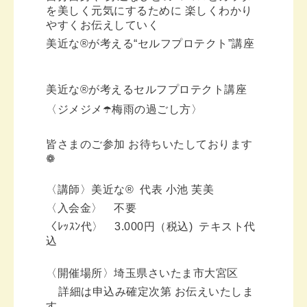
を美しく元気にするために 楽しくわかり
やすくお伝えしていく
美近な®︎が考える“セルフプロテクト”講座
美近な®︎が考えるセルフプロテクト講座
〈ジメジメ☂️梅雨の過ごし方〉
皆さまのご参加 お待ちいたしております
❁
〈講師〉美近な®︎ 代表 小池 芙美
〈入会金〉 不要
〈ﾚｯｽﾝ代〉 3.000円（税込) テキスト代
込
〈開催場所〉埼玉県さいたま市大宮区
詳細は申込み確定次第 お伝えいたしま
す