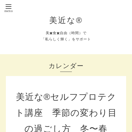
美近な®︎
美✖️食✖️自由（時間）で
「私らしく輝く」をサポート
カレンダー
美近な®︎セルフプロテク
ト講座 季節の変わり目
の過ごし方 冬〜春