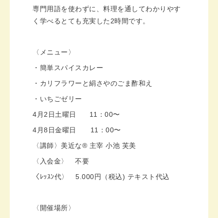
専門用語を使わずに、料理を通してわかりやす
く学べるとても充実した2時間です。
〈メニュー〉
・簡単スパイスカレー
・カリフラワーと絹さやのごま酢和え
・いちごゼリー
4月2日土曜日 11：00〜
4月8日金曜日 11：00〜
〈講師〉美近な®︎ 主宰 小池 芙美
〈入会金〉 不要
〈ﾚｯｽﾝ代〉 5.000円（税込) テキスト代込
〈開催場所〉