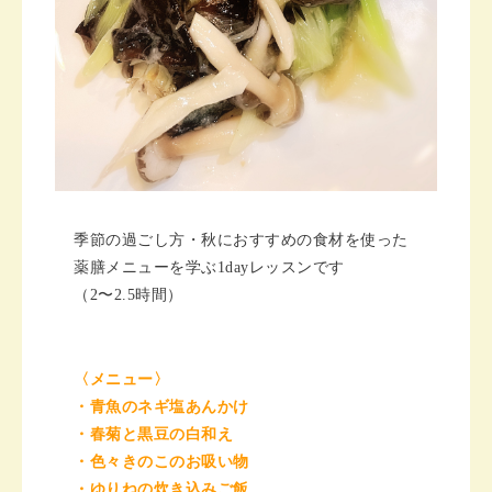
季節の過ごし方・秋におすすめの食材を使った
薬膳メニューを学ぶ
1day
レッスンです
（
2
〜
2.5
時間）
〈メニュー〉
・青魚のネギ塩あんかけ
・春菊と黒豆の白和え
・色々きのこのお吸い物
・ゆりねの炊き込みご飯