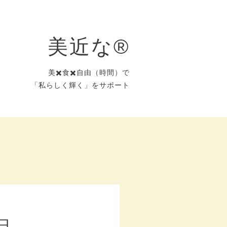
美近な®︎
美✖️食✖️自由（時間）で
「私らしく輝く」をサポート
日