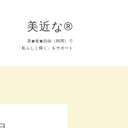
美近な®︎
美✖️食✖️自由（時間）で
「私らしく輝く」をサポート
日