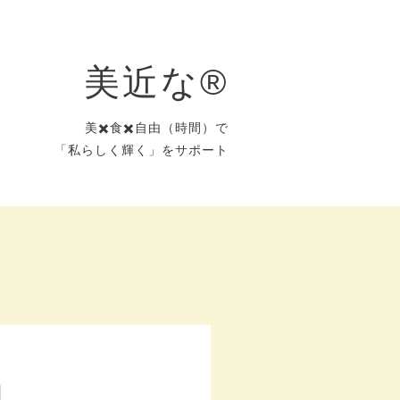
美近な®︎
美✖️食✖️自由（時間）で
「私らしく輝く」をサポート
】