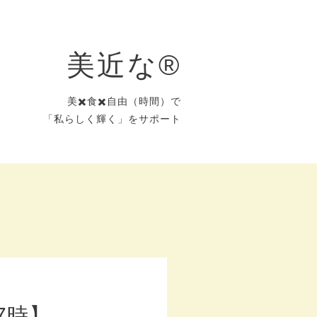
美近な®︎
美✖️食✖️自由（時間）で
「私らしく輝く」をサポート
7時】