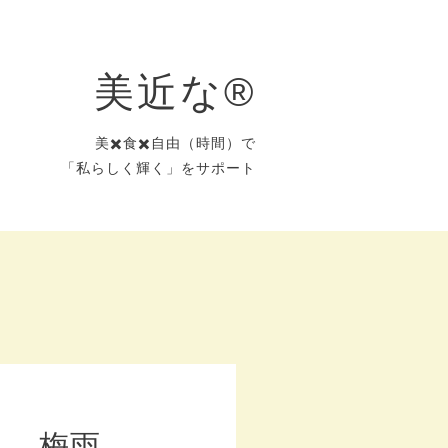
美近な®︎
美✖️食✖️自由（時間）で
「私らしく輝く」をサポート
ん 梅雨