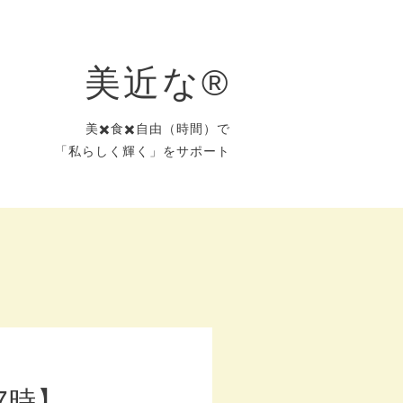
美近な®︎
美✖️食✖️自由（時間）で
「私らしく輝く」をサポート
7時】