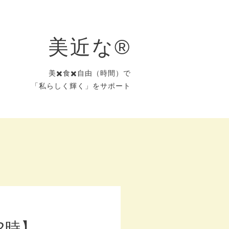
美近な®︎
美✖️食✖️自由（時間）で
「私らしく輝く」をサポート
2時】