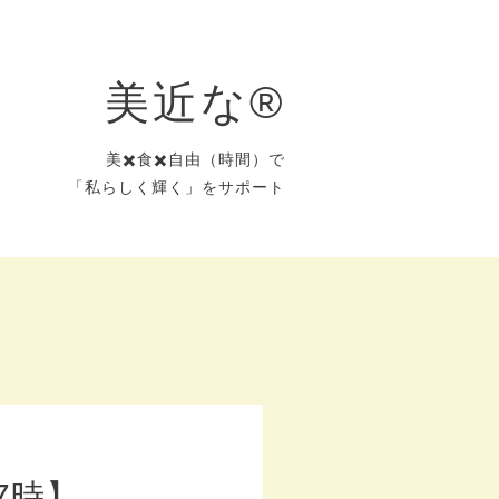
美近な®︎
美✖️食✖️自由（時間）で
「私らしく輝く」をサポート
7時】