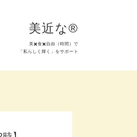
美近な®︎
美✖️食✖️自由（時間）で
「私らしく輝く」をサポート
2時】