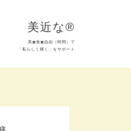
美近な®︎
美✖️食✖️自由（時間）で
「私らしく輝く」をサポート
膳