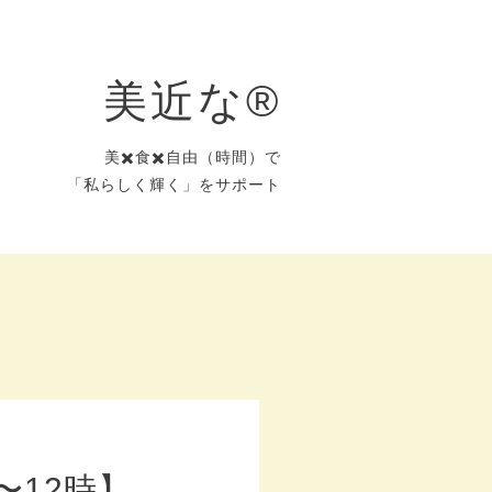
美近な®︎
美✖️食✖️自由（時間）で
「私らしく輝く」をサポート
〜12時】