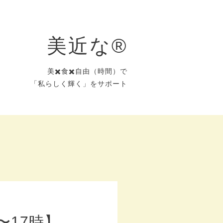
美近な®︎
美✖️食✖️自由（時間）で
「私らしく輝く」をサポート
〜17時】