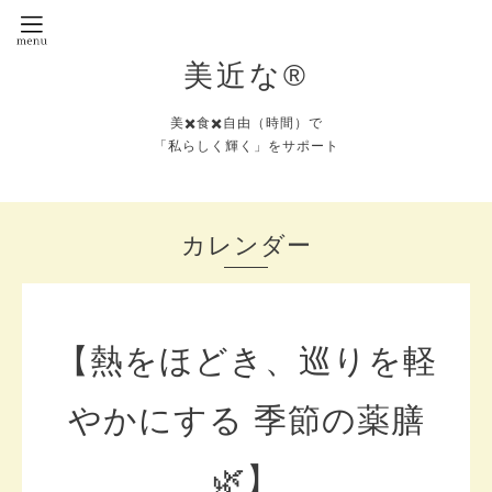
美近な®︎
美✖️食✖️自由（時間）で
「私らしく輝く」をサポート
カレンダー
【熱をほどき、巡りを軽
やかにする 季節の薬膳
🌿】