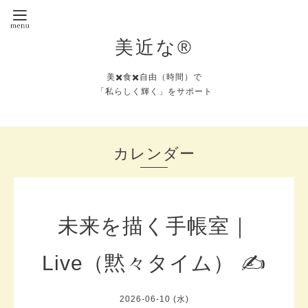
美近な®︎
美✖️食✖️自由（時間）で
「私らしく輝く」をサポート
カレンダー
未来を描く手帳室｜
Live（黙々タイム） ✍️
2026-06-10 (水)