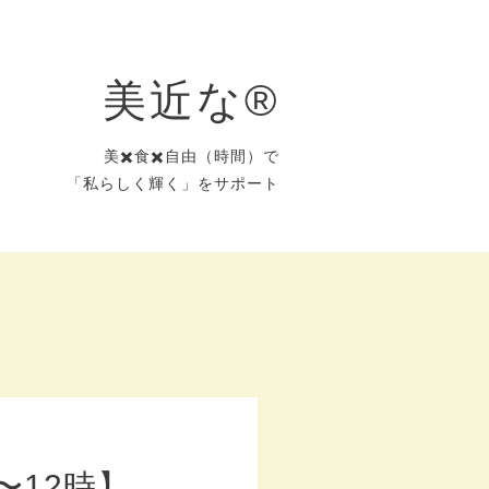
美近な®︎
美✖️食✖️自由（時間）で
「私らしく輝く」をサポート
〜12時】