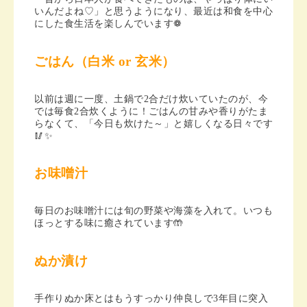
いんだよね♡」と思うようになり、最近は和食を中心
にした食生活を楽しんでいます❁︎
ごはん（白米 or 玄米）
以前は週に一度、土鍋で2合だけ炊いていたのが、今
では毎食2合炊くように！ごはんの甘みや香りがたま
らなくて、「今日も炊けた～」と嬉しくなる日々です
🥢✨
お味噌汁
毎日のお味噌汁には旬の野菜や海藻を入れて。いつも
ほっとする味に癒されています🤲
ぬか漬け
手作りぬか床とはもうすっかり仲良しで3年目に突入