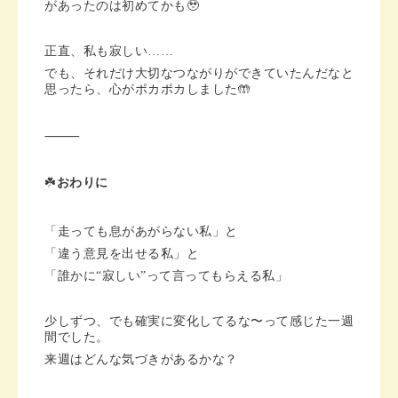
があったのは初めてかも🥹
正直、私も寂しい……
でも、それだけ大切なつながりができていたんだなと
思ったら、心がポカポカしました🤲
⸻
☘️
おわりに
「走っても息があがらない私」と
「違う意見を出せる私」と
「誰かに“寂しい”って言ってもらえる私」
少しずつ、でも確実に変化してるな〜って感じた一週
間でした。
来週はどんな気づきがあるかな？