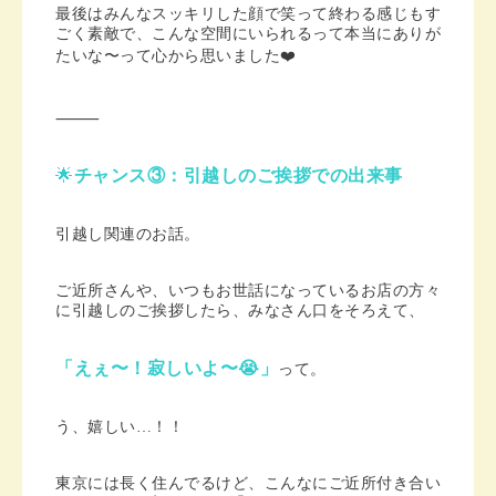
最後はみんなスッキリした顔で笑って終わる感じもす
ごく素敵で、
こんな空間にいられるって本当にありが
たいな〜って心から思いました❤️
⸻
🌟
チャンス③：引越しのご挨拶での出来事
引越し関連のお話。
ご近所さんや、いつもお世話になっているお店の方々
に引越しのご挨拶したら、
みなさん口をそろえて、
「えぇ〜！寂しいよ〜😭」
って。
う、嬉しい…！！
東京には長く住んでるけど、こんなにご近所付き合い