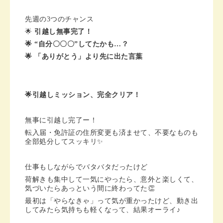
先週の3つのチャンス
🌟
引越し無事完了！
🌟 “自分〇〇〇”してたかも…？
🌟 「ありがとう」より先に出た言葉
🌟引越しミッション、完全クリア！
無事に引越し完了ー！
転入届・免許証の住所変更も済ませて、不要なものも
全部処分してスッキリ✨
仕事もしながらでバタバタだったけど
荷解きも集中して一気にやったら、意外と楽しくて、
気づいたらあっという間に終わってた👏
最初は「やらなきゃ」って気が重かったけど、動き出
してみたら気持ちも軽くなって、結果オーライ♪