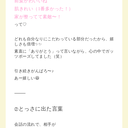
前髪かわいいね
肌きれい（1番多かった！）
家が整ってて素敵〜！
って♡
どれも自分なりにこだわっている部分だったから、嬉
しさも倍増✨✨
素直に「ありがとう」って言いながら、心の中でガッ
ツポーズしてました（笑）
引き続きがんばろ〜♪
あー嬉しい😆
⸻
とっさに出た言葉
②
会話の流れで、
相手が