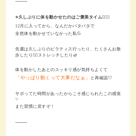
⸻
⭐️久しぶりに体を動かせたのはご褒美タイム
🧘‍♀️✨
12月に入ってから、なんだかバタバタで
全然体を動かせていなかった私💦
先週は久しぶりのピラティス行ったり、たくさんお散
歩したり🚶‍♀️ストレッチしたり🌿
体を動かしたあとのスッキリ感が気持ちよくて
「やっぱり動くって大事だなぁ」
と再確認🤍
サボってた時間があったからこそ感じられたこの感覚
✨
また習慣に戻すぞ！
⸻