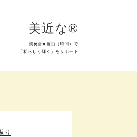
美近な®︎
美✖️食✖️自由（時間）で
「私らしく輝く」をサポート
り返り