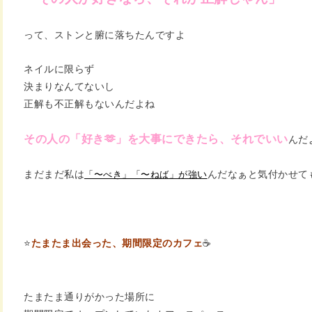
って、ストンと腑に落ちたんですよ
ネイルに限らず
決まりなんてないし
正解も不正解もないんだよね
その人の「好き🫶」を大事にできたら、それでいい
んだ
まだまだ私は
「〜べき」「〜ねば」が強
い
んだなぁと気付かせて
⭐️
たまたま出会った、期間限定のカフェ
☕️
たまたま通りがかった場所に