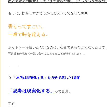
私と弟がその両サイドで「まだかな〜😆」ってワクワク頰杖つ
もうね、懐かしすぎて心がほわぁ〜ってなった🤲💓
香りってすごい。
一瞬で時を超える。
ホットケーキ焼いただけなのに、心まであったかくなった日でし
写真撮るの忘れて一気に食べてしまったことが悔やまれます…
⸻
🌀
「思考は現実化する」をガチで感じた1週間
「思考は現実化する」
って言葉。
正直、