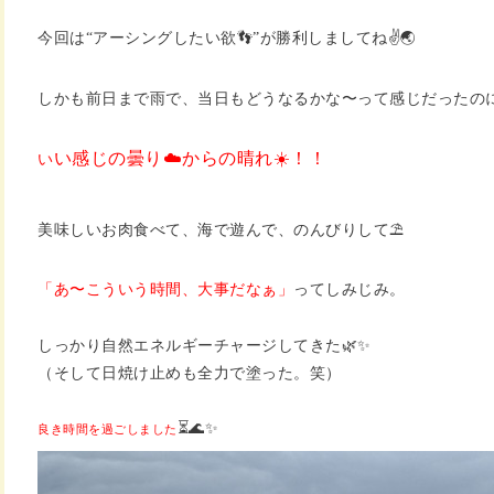
今回は“アーシングしたい欲👣”が勝利しましてね✌️🌏
しかも前日まで雨で、当日もどうなるかな〜って感じだったの
い感じの曇り☁️からの晴れ☀️！！
い
美味しいお肉食べて、海で遊んで、のんびりして⛱️
「あ〜こういう時間、大事だなぁ」
ってしみじみ。
しっかり自然エネルギーチャージしてきた🌿✨
（そして日焼け止めも全力で塗った。笑）
⏳🌊✨
良き時間を過ごしました