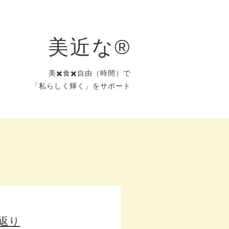
美近な®︎
美✖️食✖️自由（時間）で
「私らしく輝く」をサポート
り返り