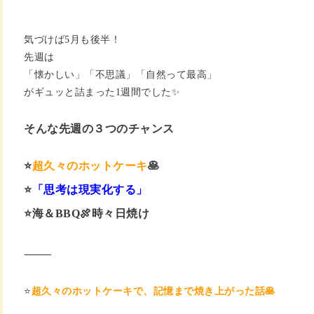
気づけば5月も後半！
先週は
「懐かしい」「不思議」「自然って最高」
がギュッと詰まった1週間でした✨
そんな先週の３つのチャンス
⭐️
超久々のホットケーキ
🥞
⭐️
「思考は現実化する」
⭐️海＆BBQ🍖時々日焼け
⸻
⭐️
超久々のホットケーキで、記憶まで焼き上がった話🥞