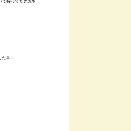
いて待ってた光景✨
た🥞✨