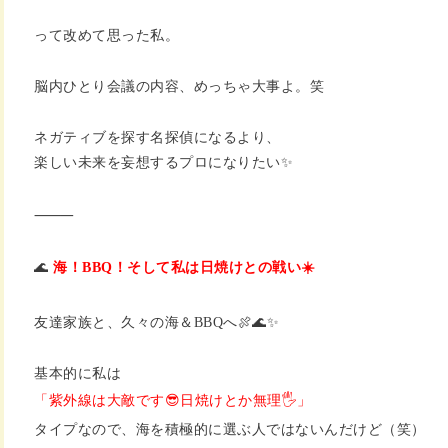
って改めて思った私。
脳内ひとり会議の内容、めっちゃ大事よ。笑
ネガティブを探す名探偵になるより、
楽しい未来を妄想するプロになりたい✨
⸻
🌊
海！BBQ！そして私は日焼けとの戦い☀️
友達家族と、久々の海＆BBQへ🍖🌊✨
基本的に私は
「紫外線は大敵です😎日焼けとか無理🖐️」
タイプなので、海を積極的に選ぶ人ではないんだけど（笑）