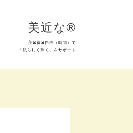
美近な®︎
美✖️食✖️自由（時間）で
「私らしく輝く」をサポート