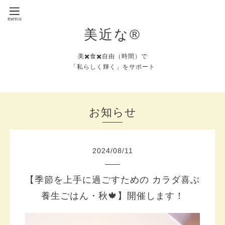
美近な®︎
美✖️食✖️自由（時間）で
「私らしく輝く」をサポート
お知らせ
2024
/
08
/
11
【季節を上手に過ごすための カラダ喜ぶ
養生ごはん・秋🍁】開催します！