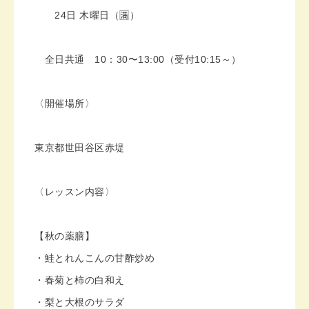
24日 木曜日（🈵）
全日共通 10：30〜13:00（受付10:15～）
〈開催場所〉
東京都世田谷区赤堤
〈レッスン内容〉
【秋の薬膳】
・鮭とれんこんの甘酢炒め
・春菊と柿の白和え
・梨と大根のサラダ