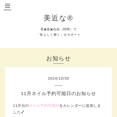
美近な®︎
美✖️食✖️自由（時間）で
「私らしく輝く」をサポート
お知らせ
2024
/
10
/
30
11月ネイル予約可能日のお知らせ
11月分の
ネイル予約可能日
をカレンダーに追加しま
した💅