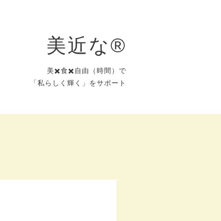
美近な®︎
美✖️食✖️自由（時間）で
「私らしく輝く」をサポート