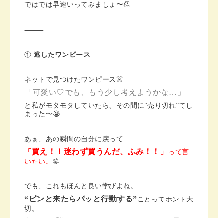
ではでは早速いってみましょ〜👏
⸻
①
逃したワンピース
ネットで見つけたワンピース👗
「可愛い♡でも、
もう少し考えようかな…」
と私がモタモタしていたら、その間に“売り切れ”てし
まった〜😭
あぁ、あの瞬間の自分に戻って
買え！！迷わず買うんだ、ふみ！！」
「
って言
いたい。
笑
でも、これもほんと良い学びよね。
“ピンと来たらパッと行動する”
ことってホント大
切。