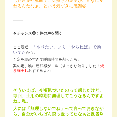
した言葉や配慮で、気持ちの温度がこんなに変
わるんだなぁ。という気づきに感謝😊
⸻
🍀
チャンス③：体の声を聞く
「やりたい」より「やらねば」で動
ここ最近、
いてた
かも。
予定を詰めすぎて睡眠時間を削ったら、
案の定、喉に違和感が…🦠（すっかり治りました！
焼
き梅干し
おすすめよ♪）
そういえば、今頃気づいたのって感じだけど、
毎回、土用の時期に無理してこうなるんですよ
ね…私。
人には「無理しないでね」って言っておきなが
ら、自分がいちばん突っ走ってたなぁと反省🌀