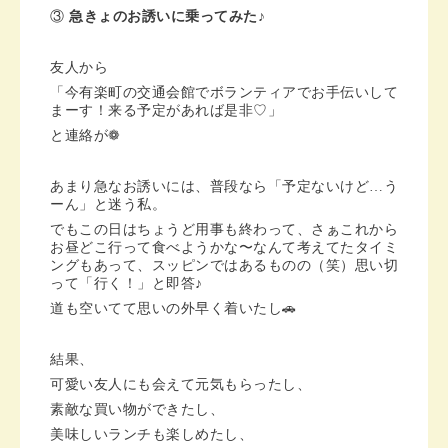
③
急きょのお誘いに乗ってみた♪
友人から
「今有楽町の交通会館でボランティアでお手伝いして
まーす！来る予定があれば是非♡」
と連絡が❁︎
あまり急なお誘いには、普段なら「予定ないけど…う
ーん」と迷う私。
でもこの日はちょうど用事も終わって、さぁこれから
お昼どこ行って食べようかな〜なんて考えてたタイミ
ングもあって、スッピンではあるものの（笑）思い切
って「行く！」と即答♪
道も空いてて思いの外早く着いたし🚗
結果、
可愛い友人にも会えて元気もらったし、
素敵な買い物ができたし、
美味しいランチも楽しめたし、