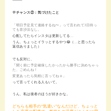
⸻
💬
チャンス②：気づけたこと
「明日予定見て連絡するね〜」って言われて3日待っ
ても音沙汰なし。
心配してたらインスタは更新してる…
うん、ちょっとイラッとするやつ😂（…と思ったら
返信ありました）
でも反対に、
「
聞く前に予定確保したかったから勝手に決めちゃっ
た、ごめんね！
変更あったら気軽に言ってね☺️」
って言ってくれる人もいて。
うん、私は後者のほうが好きかな。
どちらも相手の“気遣い”なんだけど、ちょっと