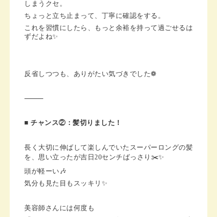
しまうクセ。
ちょっと立ち止まって、丁寧に確認をする。
これを習慣にしたら、もっと余裕を持って過ごせるは
ずだよね✨
反省しつつも、ありがたい気づきでした❁︎
⸻
■ チャンス②：髪切りました！
長く大切に伸ばして楽しんでいたスーパーロングの髪
を、思い立ったが吉日20センチばっさり✂️✨
頭が軽ーい🎶
気分も見た目もスッキリ✨
美容師さんには何度も