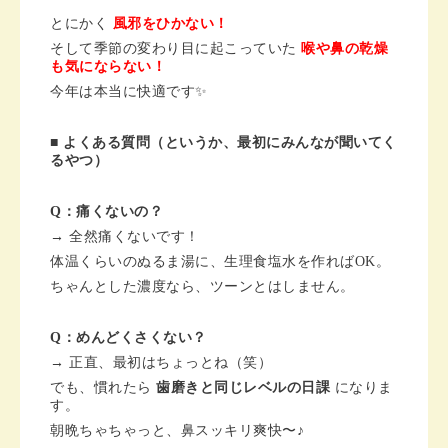
とにかく
風邪をひかない！
そして季節の変わり目に起こっていた
喉や鼻の乾燥
も気にならない！
今年は本当に快適です✨
■ よくある質問（というか、最初にみんなが聞いてく
るやつ）
Q：痛くないの？
→ 全然痛くないです！
体温くらいのぬるま湯に、生理食塩水を作ればOK。
ちゃんとした濃度なら、ツーンとはしません。
Q：めんどくさくない？
→ 正直、最初はちょっとね（笑）
でも、慣れたら
歯磨きと同じレベルの日課
になりま
す。
朝晩ちゃちゃっと、鼻スッキリ爽快〜♪