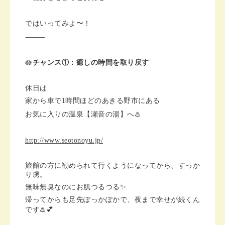
ではいってみよ〜！
⸻
🪷
チャンス①：癒しの時間を取り戻す
休日は
家から車で1時間ほどのあきる野市にある
お気に入りの温泉【瀬音の湯】へ♨️
http://www.seotonoyu.jp/
旅館の方に勧められて行くようになってから、すっか
り虜。
無味無臭なのにお肌つるつる✨
帰ってからも足先ぽっかぽかで、夜まで幸せが続くん
です♨️💕