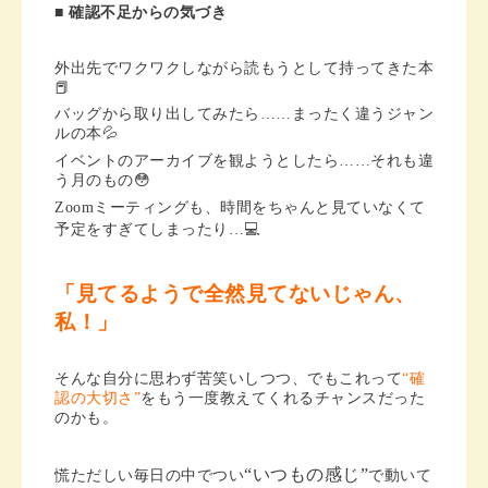
■ 確認不足からの気づき
外出先でワクワクしながら読もうとして持ってきた本
📕
バッグから取り出してみたら……まったく違うジャン
ルの本💦
イベントのアーカイブを観ようとしたら……それも違
う月のもの😳
Zoomミーティングも、時間をちゃんと見ていなくて
予定をすぎてしまったり…💻
「見てるようで全然見てないじゃん、
私！」
そんな自分に思わず苦笑いしつつ、でもこれって
“確
認の大切さ”
をもう一度教えてくれるチャンスだった
のかも。
“いつもの感じ”
慌ただしい毎日の中でつい
で動いて