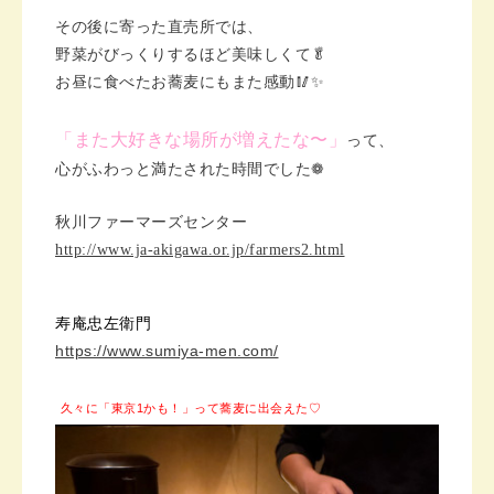
その後に寄った直売所では、
野菜がびっくりするほど美味しくて🥬
お昼に食べたお蕎麦にもまた感動🥢✨
「また大好きな場所が増えたな〜」
って、
心がふわっと満たされた時間でした❁︎
秋川ファーマーズセンター
http://www.ja-akigawa.or.jp/farmers2.html
寿庵忠左衛門
https://www.sumiya-men.com/
久々に「東京1かも！」って蕎麦に出会えた♡