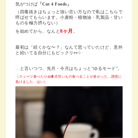
気がつけば
「Cut 4 Foods」
（四毒抜きはちょっと強い言い方なので私はこちらで
呼ばせてもらいます。小麦粉・植物油・乳製品・甘い
ものを極力摂らない）
8ヶ月
を始めてから、なんと
。
最初は「続くかな〜？」なんて思っていたけど、意外
と続いてる自分にもビックリ👀✨
…と言いつつ、先月・今月はちょっと“ゆるモード”。
（スィーツ食べたり🍰🍫🍮甘いもの食べることが多かった…誘惑に
負けました、はい）